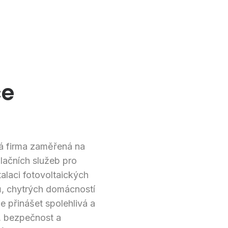
ce
á firma zaměřená na
lačních služeb pro
alaci fotovoltaických
ů, chytrých domácností
 přinášet spolehlivá a
t, bezpečnost a