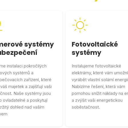
erové systémy
Fotovoltaické
abezpečení
systémy
me instalaci pokročilých
Instalujeme fotovoltaické
ových systémů a
elektrárny, které vám umožní
ečovacích zařízení, které
vyrábět vlastní solární energii
 váš majetek a zajišťují vaši
Nabízíme řešení, která vám
čnost. Naše systémy jsou
pomohou snížit náklady na en
 ovladatelné a poskytují
a zvýšit vaši energetickou
ržitý dohled nad vaším
soběstačnost.
vem