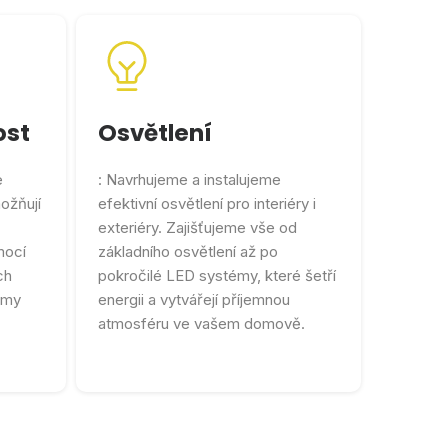
ost
Osvětlení
e
: Navrhujeme a instalujeme
ožňují
efektivní osvětlení pro interiéry i
exteriéry. Zajišťujeme vše od
mocí
základního osvětlení až po
ch
pokročilé LED systémy, které šetří
émy
energii a vytvářejí příjemnou
atmosféru ve vašem domově.