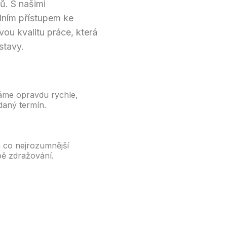
ů. S našimi
lním přístupem ke
ou kvalitu práce, která
stavy.
ráme opravdu rychle,
daný termín.
 co nejrozumnější
obě zdražování.