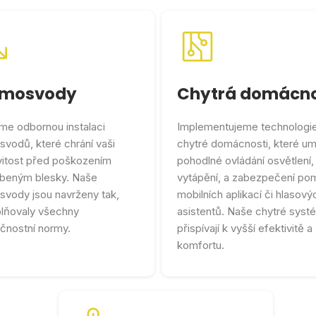
omosvody
Chytrá domácn
me odbornou instalaci
Implementujeme technologi
vodů, které chrání vaši
chytré domácnosti, které um
itost před poškozením
pohodlné ovládání osvětlení,
beným blesky. Naše
vytápění, a zabezpečení po
svody jsou navrženy tak,
mobilních aplikací či hlasový
plňovaly všechny
asistentů. Naše chytré syst
čnostní normy.
přispívají k vyšší efektivitě a
komfortu.