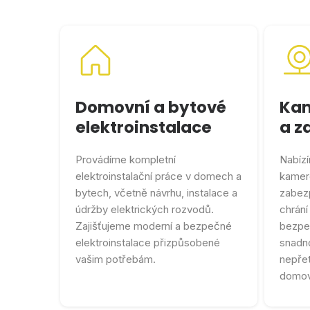
Domovní a bytové
Kam
elektroinstalace
a z
Provádíme kompletní
Nabízí
elektroinstalační práce v domech a
kamer
bytech, včetně návrhu, instalace a
zabezp
údržby elektrických rozvodů.
chrání
Zajišťujeme moderní a bezpečné
bezpe
elektroinstalace přizpůsobené
snadno
vašim potřebám.
nepřet
domo