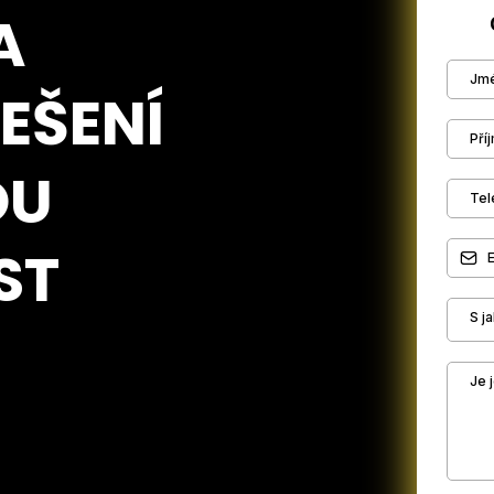
A
EŠENÍ
OU
ST
S j